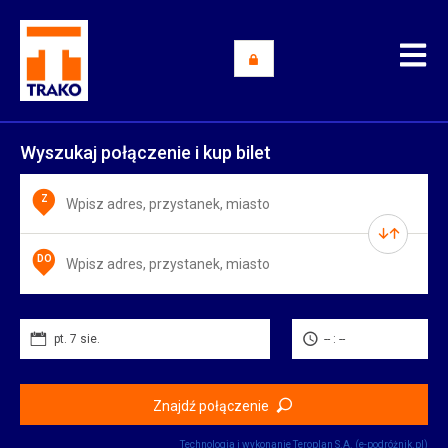
Wyszukaj połączenie i kup bilet
Z
DO
pt. 7 sie.
-- : --
Znajdź połączenie
Technologia i wykonanie
Teroplan S.A. (e-podróżnik.pl)