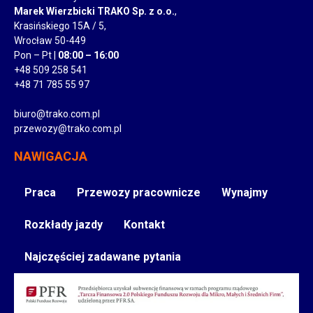
Marek Wierzbicki TRAKO Sp. z o.o.
,
Krasińskiego 15A / 5,
Wrocław 50-449
Pon – Pt |
08:00 – 16:00
+48 509 258 541
+48 71 785 55 97
biuro@trako.com.pl
przewozy@trako.com.pl
NAWIGACJA
Praca
Przewozy pracownicze
Wynajmy
Rozkłady jazdy
Kontakt
Najczęściej zadawane pytania