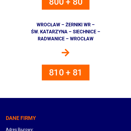
800 + 80
WROCŁAW – ŻERNIKI WR –
ŚW. KATARZYNA – SIECHNICE –
RADWANICE – WROCŁAW
810 + 81
DANE FIRMY
Adres Biurowy: