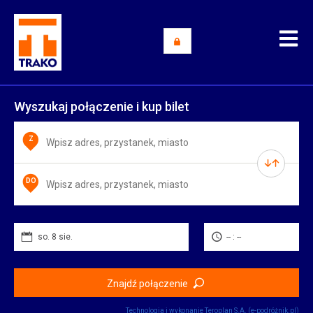
Wyszukaj połączenie i kup bilet
Z
DO
so. 8 sie.
-- : --
Znajdź połączenie
Technologia i wykonanie
Teroplan S.A. (e-podróżnik.pl)