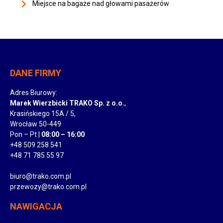
Miejsce na bagaże nad głowami pasażerów
DANE FIRMY
Adres Biurowy:
Marek Wierzbicki TRAKO Sp. z o.o.
,
Krasińskiego 15A / 5,
Wrocław 50-449
Pon – Pt |
08:00 – 16:00
+48 509 258 541
+48 71 785 55 97
biuro@trako.com.pl
przewozy@trako.com.pl
NAWIGACJA