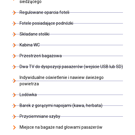
siedzącego
Regulowane oparcia foteli
Fotele posiadające podnóżki
Składane stoliki
Kabina WC
Przestrzeń bagażowa
Dwa TV do dyspozycji pasażerów (wejście USB lub SD)
Indywidualne oświetlenie i nawiew świeżego
powietrza
Lodówka
Barek z gorącymi napojami (kawa, herbata)
Przyciemniane szyby
Miejsce na bagaże nad głowami pasażerów