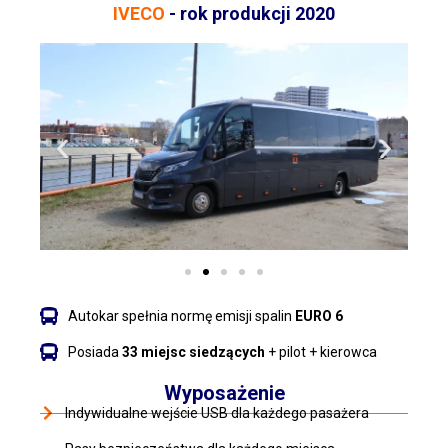
IVECO
- rok produkcji 2020
Autokar spełnia normę emisji spalin
EURO 6
Posiada
33 miejsc siedzących
+ pilot + kierowca
Wyposażenie
Indywidualne wejście USB dla każdego pasażera