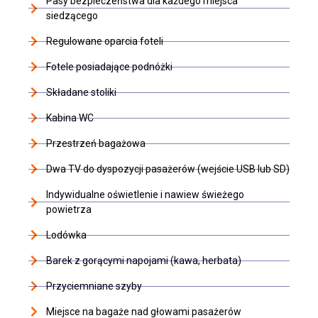
Pasy bezpieczeństwa dla każdego miejsca
siedzącego
Regulowane oparcia foteli
Fotele posiadające podnóżki
Składane stoliki
Kabina WC
Przestrzeń bagażowa
Dwa TV do dyspozycji pasażerów (wejście USB lub SD)
Indywidualne oświetlenie i nawiew świeżego
powietrza
Lodówka
Barek z gorącymi napojami (kawa, herbata)
Przyciemniane szyby
Miejsce na bagaże nad głowami pasażerów