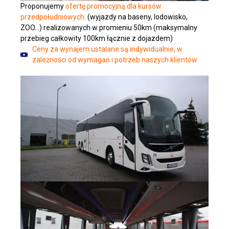
Proponujemy
ofertę promocyjną dla kursów
przedpołudniowych:
(wyjazdy na baseny, lodowisko,
ZOO…) realizowanych w promieniu 50km (maksymalny
przebieg całkowity 100km łącznie z dojazdem)
Ceny za wynajem ustalane są indywidualnie, w
zależności od wymagań i potrzeb naszych klientów