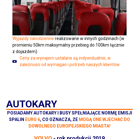
Wyjazdy całodzienne
realizowane w innych godzinach (w
promieniu 50km maksymalny przebieg do 100km łącznie
z dojazdem)
Ceny za wynajem ustalane są indywidualnie, w
zależności od wymagań i potrzeb naszych klientów
AUTOKARY
POSIADAMY AUTOKARY I BUSY SPEŁNIAJĄCE NORMĘ EMISJI
SPALIN
EURO 6
, CO OZNACZA, ŻE
MOGĄ ONE WJECHAĆ DO
DOWOLNEGO EUROPEJSKIEGO MIASTA!
VOLVO
- rok produkcji 2019