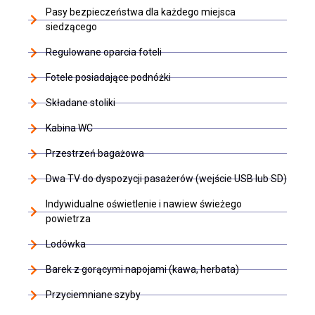
Pasy bezpieczeństwa dla każdego miejsca
siedzącego
Regulowane oparcia foteli
Fotele posiadające podnóżki
Składane stoliki
Kabina WC
Przestrzeń bagażowa
Dwa TV do dyspozycji pasażerów (wejście USB lub SD)
Indywidualne oświetlenie i nawiew świeżego
powietrza
Lodówka
Barek z gorącymi napojami (kawa, herbata)
Przyciemniane szyby