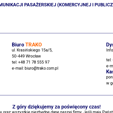
MUNIKACJI PASAŻERSKIEJ (KOMERCYJNEJ I PUBLIC
Biuro
TRAKO
Dy
ul. Krasińskiego 15a/5,
Inf
50-449 Wrocław
tel:
tel:
+48 71 78 555 97
e-m
e-mail:
biuro@trako.com.pl
Ka
pon
w g
Z góry dziękujemy za poświęcony czas!
owy oraz wszystkie niezbędne dane naszej firmy. Jeśli mają Pańs