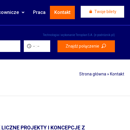
Twoje bilety
cownicze
Praca
Kontakt
Technologia i wykonanie
Teroplan S.A. (e-podróżnik.pl)
Znajdź połączenie
-- : --
Strona główna
»
Kontakt
 LICZNE PROJEKTY I KONCEPCJE Z