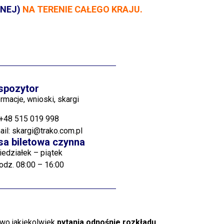
ZNEJ)
NA TERENIE CAŁEGO KRAJU.
spozytor
ormacje, wnioski, skargi
+48 515 019 998
ail:
skargi@trako.com.pl
sa biletowa czynna
iedziałek – piątek
odz. 08:00 – 16:00
two jakiekolwiek
pytania odnośnie rozkładu