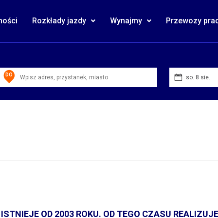
ności
Rozkłady jazdy
Wynajmy
Przewozy pra
DO
so. 8 sie.
i
ISTNIEJE OD 2003 ROKU. OD TEGO CZASU REALIZUJE