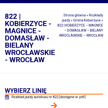
822 |
Strona główna
»
Rozkłady
jazdy
»
Gmina Kobierzyce
»
KOBIERZYCE -
822 | KOBIERZYCE – MAGNICE
MAGNICE -
– DOMASŁAW – BIELANY
WROCŁAWSKIE – WROCŁAW
DOMASŁAW -
BIELANY
WROCŁAWSKIE
- WROCŁAW
WYBIERZ LINIĘ
Rozkład jazdy autobusu nr 822 [dostępne w .pdf]