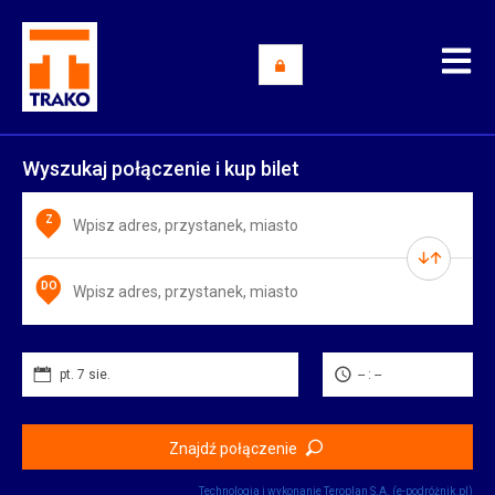
Wyszukaj połączenie i kup bilet
Z
DO
pt. 7 sie.
-- : --
Znajdź połączenie
Technologia i wykonanie
Teroplan S.A. (e-podróżnik.pl)