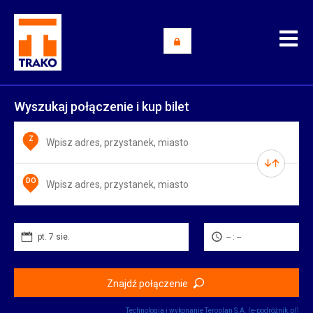
Wyszukaj połączenie i kup bilet
Z
DO
pt. 7 sie.
-- : --
Znajdź połączenie
Technologia i wykonanie
Teroplan S.A. (e-podróżnik.pl)